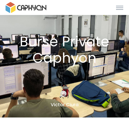
Burse Private
Caphyon
Victor Ciura