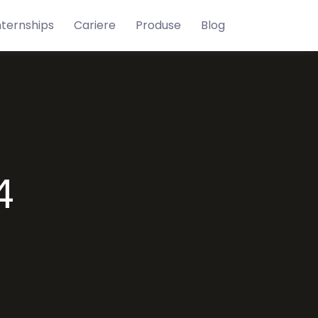
nternships
Cariere
Produse
Blog
4