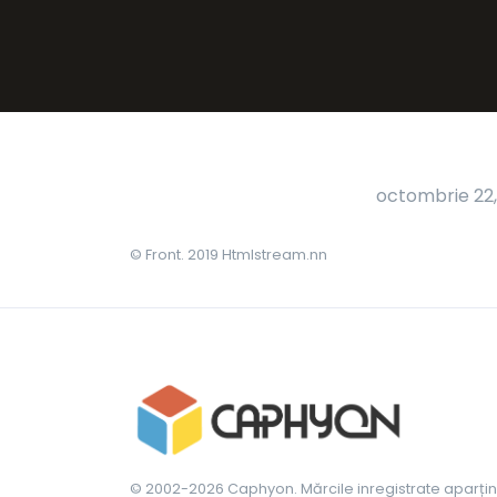
octombrie 22,
© Front. 2019 Htmlstream.nn
© 2002-2026 Caphyon. Mărcile inregistrate aparțin