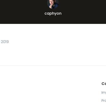
caphyon
 2019
C
Im
Pr