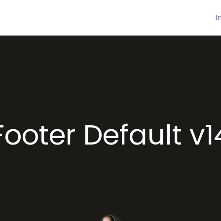
I
Footer Default v1