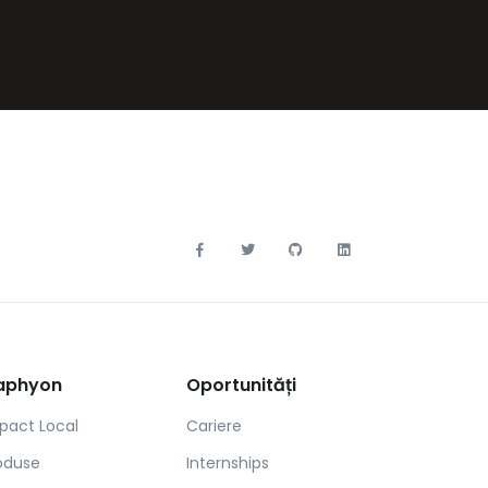
aphyon
Oportunități
pact Local
Cariere
oduse
Internships