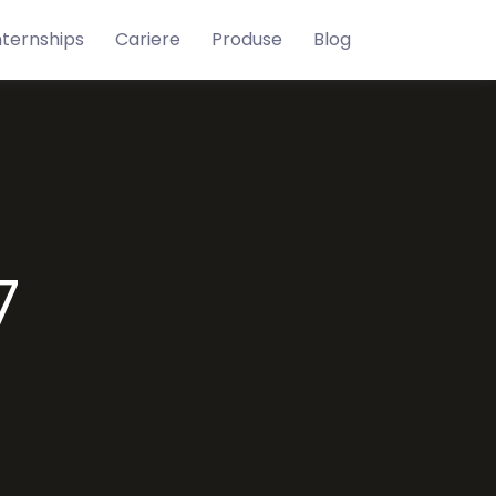
nternships
Cariere
Produse
Blog
7