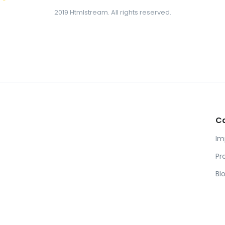
2019 Htmlstream. All rights reserved.
C
Im
Pr
Bl