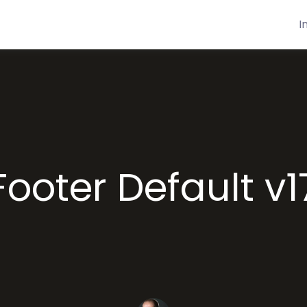
I
Footer Default v1