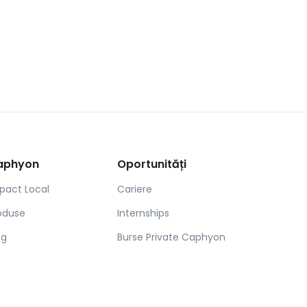
aphyon
Oportunități
pact Local
Cariere
oduse
Internships
og
Burse Private Caphyon