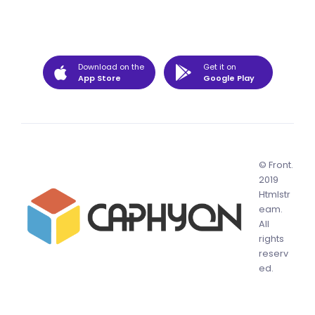
Download on the
Get it on
App Store
Google Play
© Front.
2019
Htmlstr
eam.
All
rights
reserv
ed.