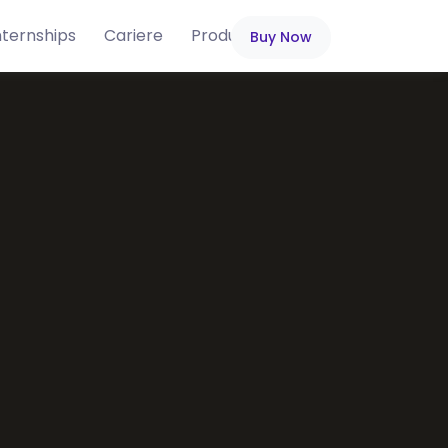
nternships
Cariere
Produse
Blog
Buy Now