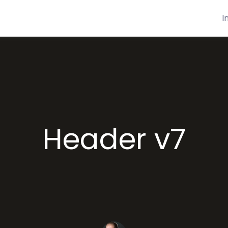
I
s
Blog
Shop
Demos
Docs
Header v7