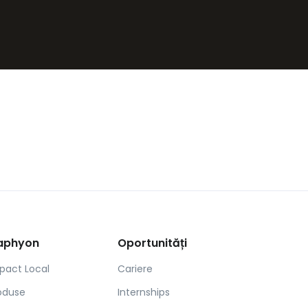
aphyon
Oportunități
pact Local
Cariere
oduse
Internships