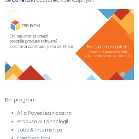
de
cariera
in cadrul echipei Caphyon.
Din program:
Afla Povestea Noastra
Produse & Tehnologii
Jobs & Internships
Caphyon Day