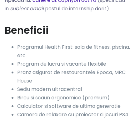
Aplicati la:
cariere at caphyon dot ro
(specificati
in
subiect email
postul de internship dorit)
Beneficii
Programul Health First: sala de fitness, piscina,
etc.
Program de lucru si vacante flexibile
Pranz asigurat de restaurantele Epoca, MRC
House
Sediu modern ultracentral
Birou si scaun ergonomice (premium)
Calculator si software de ultima generatie
Camera de relaxare cu proiector si jocuri PS4