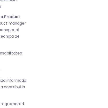
.
tea Product
roduct manager
manager al
i echipa de
onsabilitatea
.
tiza informatia
a contribui la
 programatori