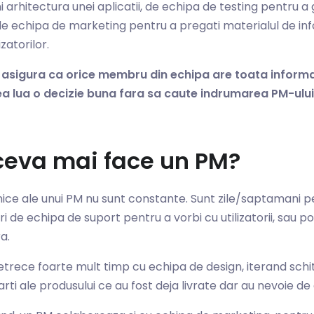
i arhitectura unei aplicatii, de echipa de testing pentru a g
 de echipa de marketing pentru a pregati materialul de in
zatorilor.
 asigura ca orice membru din echipa are toata inform
a lua o decizie buna fara sa caute indrumarea PM-ului 
ceva mai face un PM?
ilnice ale unui PM nu sunt constante. Sunt zile/saptamani p
i de echipa de suport pentru a vorbi cu utilizatorii, sau poti
ra.
petrece foarte mult timp cu echipa de design, iterand schi
arti ale produsului ce au fost deja livrate dar au nevoie de 