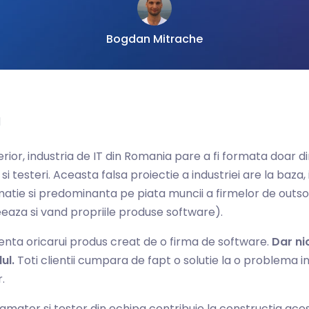
Bogdan Mitrache
1
terior, industria de IT din Romania pare a fi formata doar d
i testeri. Aceasta falsa proiectie a industriei are la baza, 
rmatie si predominanta pe piata muncii a firmelor de outso
eeaza si vand propriile produse software).
enta oricarui produs creat de o firma de software.
Dar ni
ul.
Toti clientii cumpara de fapt o solutie la o problema 
.
mator si tester din echipa contribuie la constructia aceste