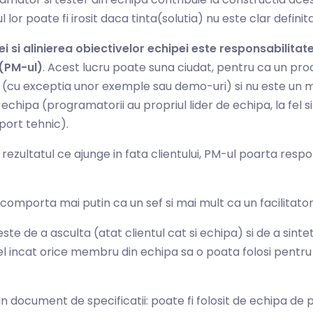
l lor poate fi irosit daca tinta(solutia) nu este clar definita
tei si alinierea obiectivelor echipei este responsabilita
(PM-ul)
. Acest lucru poate suna ciudat, pentru ca un p
l (cu exceptia unor exemple sau demo-uri) si nu este un 
echipa (programatorii au propriul lider de echipa, la fel s
port tehnic).
 rezultatul ce ajunge in fata clientului, PM-ul poarta resp
comporta mai putin ca un sef si mai mult ca un facilitator
este de a asculta (atat clientul cat si echipa) si de a sinte
l incat orice membru din echipa sa o poata folosi pentru 
n document de specificatii: poate fi folosit de echipa de