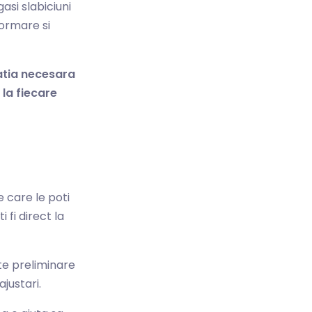
asi slabiciuni
formare si
atia necesara
la fiecare
e care le poti
 fi direct la
te preliminare
ajustari.