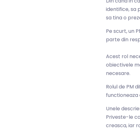
Din cand in c
identifice, sa
sa tina o preze
Pe scurt, un P
parte din resp
Acest rol nece
obiectivele me
necesare.
Rolul de PM d
functioneaza d
Unele descrie
Priveste-le c
creasca, iar r