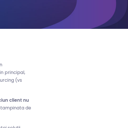
in
in principal,
urcing (vs
ciun client nu
intampinata de
i solutii.