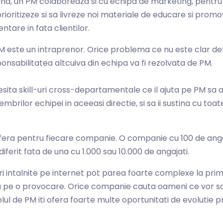
and, un PM colaboreaza si cu echipa de marketing, pentru 
 prioritizeze si sa livreze noi materiale de educare si prom
ntare in fata clientilor.
M este un intraprenor. Orice problema ce nu este clar defi
onsabilitatea altcuiva din echipa va fi rezolvata de PM.
sita skill-uri cross-departamentale ce il ajuta pe PM sa a
mbrilor echipei in aceeasi directie, si sa ii sustina cu toa
ifera pentru fiecare companie. O companie cu 100 de anga
iferit fata de una cu 1.000 sau 10.000 de angajati.
ri intalnite pe internet pot parea foarte complexe la pri
a pe o provocare. Orice companie cauta oameni ce vor sa 
olul de PM iti ofera foarte multe oportunitati de evolutie p