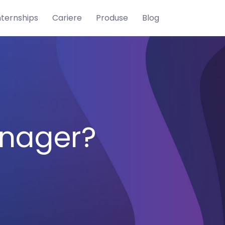
nternships
Cariere
Produse
Blog
anager?