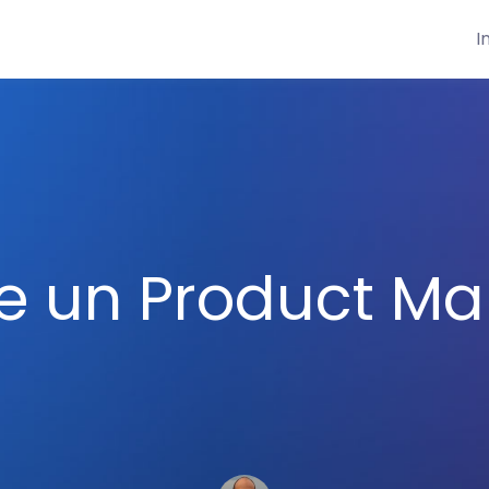
I
e un Product M