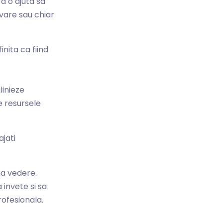
a o ajuta sa
ovare sau chiar
nita ca fiind
linieze
te resursele
jati
ma vedere.
invete si sa
rofesionala.