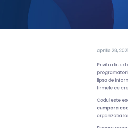
aprilie 28, 202
Privita din ex
programatori s
lipsa de info
firmele ce cr
Codul este es
cumpara cod
organizatia lor
Fiecare progra