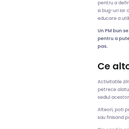
pentru a defin
si bug-uri iar
educare a utili
Un PM bun se
pentru a pute
pas.
Ce alt
Activitatile z
petrece alatur
sediul acesto
Alteori, poti 
sau finisand p