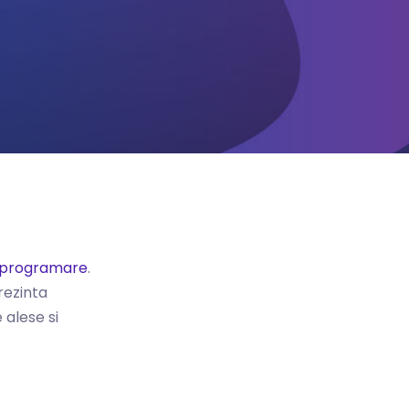
 programare
.
rezinta
 alese si