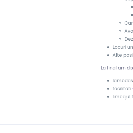
Can
Ava
Dez
Locuri un
Alte posi
La final am di
lambdas 
facilitati
limbajul