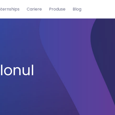
nternships
Cariere
Produse
Blog
lonul