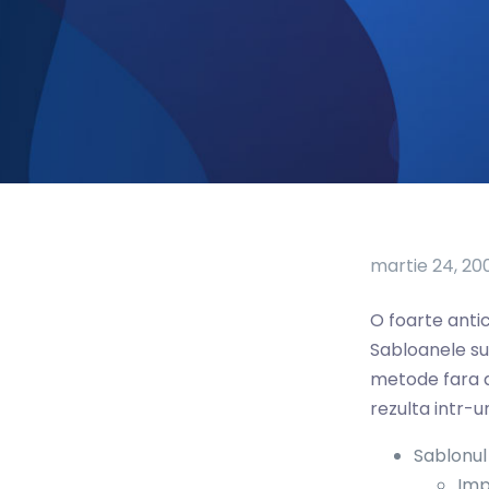
martie 24, 20
O foarte anti
Sabloanele su
metode fara de
rezulta intr-u
Sablonul 
Imp