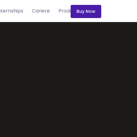
nternships
Cariere
Produse
Blog
Buy Now