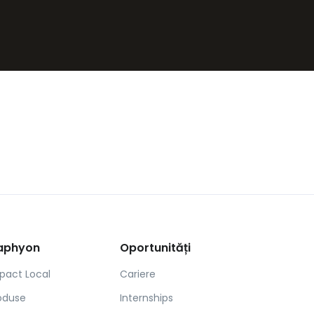
aphyon
Oportunități
pact Local
Cariere
oduse
Internships