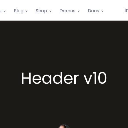
I
s
Blog
Shop
Demos
Docs
Header v10