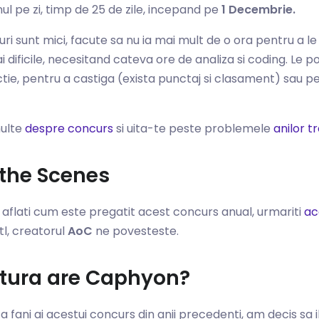
ul pe zi, timp de 25 de zile, incepand pe
1 Decembrie.
ri sunt mici, facute sa nu ia mai mult de o ora pentru a le
i dificile, necesitand cateva ore de analiza si coding. Le p
tie, pentru a castiga (exista punctaj si clasament) sau p
multe
despre concurs
si uita-te peste problemele
anilor t
the Scenes
 aflati cum este pregatit acest concurs anual, urmariti
ac
tl, creatorul
AoC
ne povesteste.
atura are Caphyon?
ca fani ai acestui concurs din anii precedenti, am decis s