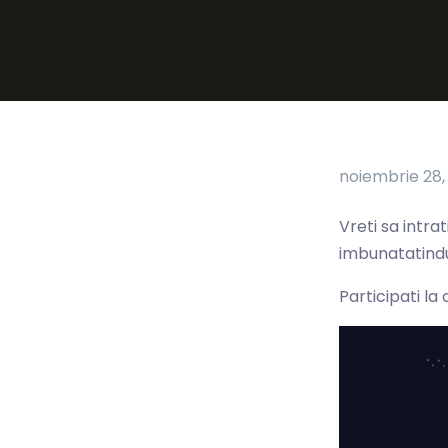
noiembrie 28,
Vreti sa intra
imbunatatind
Participati l