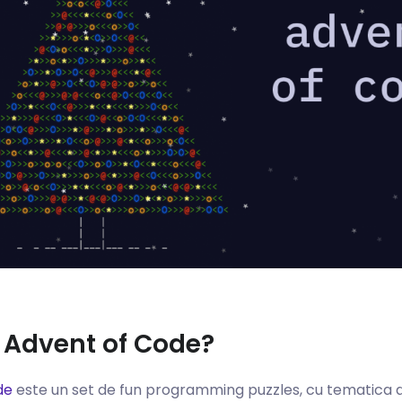
 Advent of Code?
de
este un set de fun programming puzzles, cu tematica d