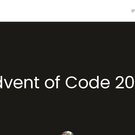
I
vent of Code 2