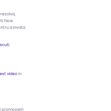
 rezolva,
oti face
entru a invata
recuti
.
est video
in
a il promovam