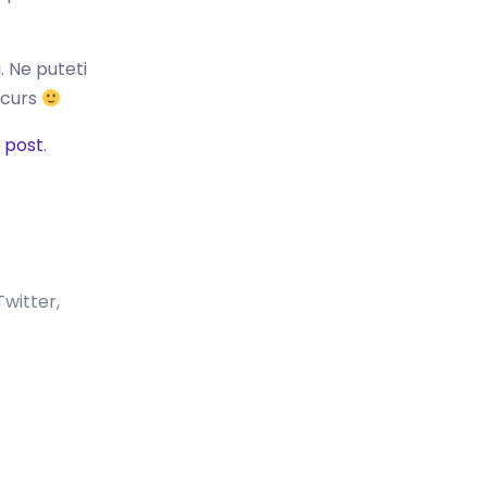
. Ne puteti
ncurs
 post
.
Twitter,