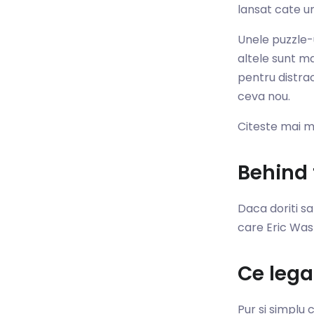
lansat cate un
Unele puzzle-u
altele sunt ma
pentru distrac
ceva nou.
Citeste mai 
Behind 
Daca doriti sa
care Eric Was
Ce leg
Pur si simplu 