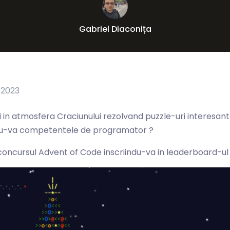
Gabriel Diaconița
 2023
ti in atmosfera Craciunului rezolvand puzzle-uri interesant
u-va competentele de programator ?
a concursul Advent of Code inscriindu-va in leaderboard-u