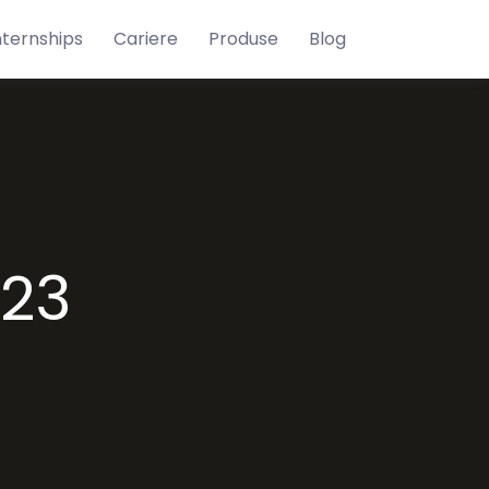
nternships
Cariere
Produse
Blog
023