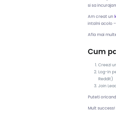
si sa incuraj
Am creat un
intalni acolo
Afla mai mult
Cum par
Creezi u
Log-in pe
Reddit)
Join Lea
Puteti orican
Mult success!