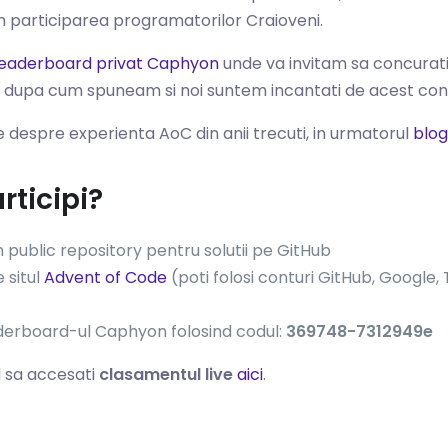
am participarea programatorilor Craioveni.
leaderboard privat Caphyon
unde va invitam sa concurati
 – dupa cum spuneam si noi suntem incantati de acest co
e despre experienta AoC din anii trecuti, in urmatorul
blog
ticipi?
n public repository pentru solutii pe GitHub
 situl
Advent of Code
(poti folosi conturi GitHub, Google, 
derboard-ul Caphyon folosind codul:
369748-7312949e
d sa accesati
clasamentul live
aici
.